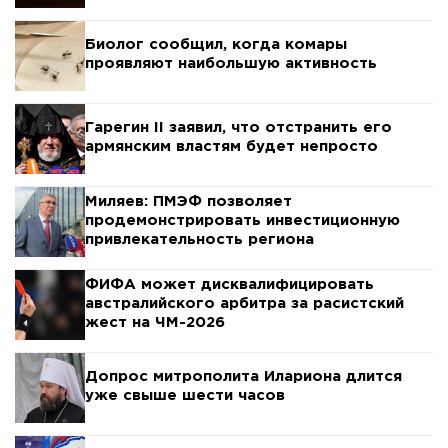
Биолог сообщил, когда комары
проявляют наибольшую активность
Гарегин II заявил, что отстранить его
армянским властям будет непросто
Миляев: ПМЭФ позволяет
продемонстрировать инвестиционную
привлекательность региона
ФИФА может дисквалифицировать
австралийского арбитра за расистский
жест на ЧМ-2026
Допрос митрополита Илариона длится
уже свыше шести часов