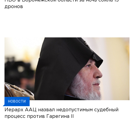
ПВО в Воронежской области за ночь сбила 13
дронов
НОВОСТИ
Иерарх ААЦ назвал недопустимым судебный
процесс против Гарегина II