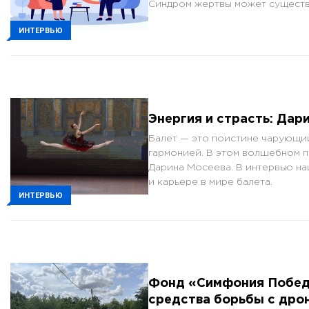
Синдром жертвы может существе
ИНТЕРВЬЮ
Энергия и страсть: Дар
Балет — это поистине чарующий
гармонией. В этом волшебном п
Дарина Мосеева. В интервью на
и карьере в мире балета.
ИНТЕРВЬЮ
Фонд «Симфония Победы
средства борьбы с дро