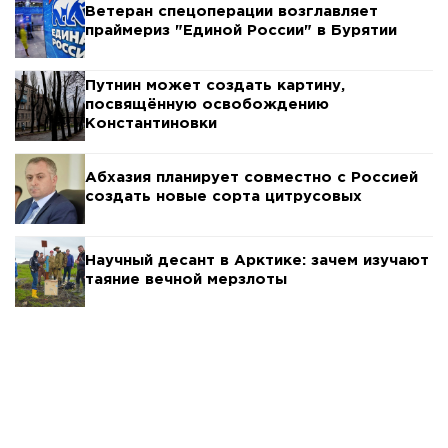
Ветеран спецоперации возглавляет
праймериз "Единой России" в Бурятии
Путнин может создать картину,
посвящённую освобождению
Константиновки
Абхазия планирует совместно с Россией
создать новые сорта цитрусовых
Научный десант в Арктике: зачем изучают
таяние вечной мерзлоты