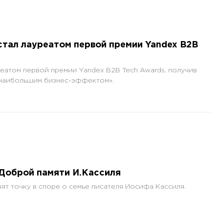
тал лауреатом первой премии Yandex B2B
еатом первой премии Yandex B2B Tech Awards, получив
 наибольшим бизнес-эффектом».
 Доброй памяти И.Кассиля
ят точку в споре о семье писателя Иосифа Кассиля.