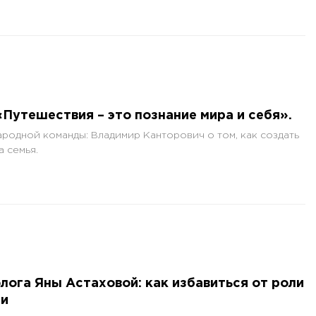
Путешествия – это познание мира и себя».
родной команды: Владимир Канторович о том, как создать
а семья.
ога Яны Астаховой: как избавиться от роли
ии