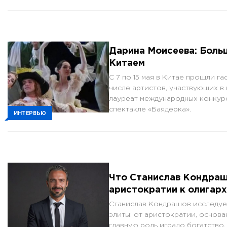
Дарина Моисеева: Боль
Китаем
С 7 по 15 мая в Китае прошли г
числе артистов, участвующих в
лауреат международных конкурс
спектакле «Баядерка».
ИНТЕРВЬЮ
Что Станислав Кондраш
аристократии к олигар
Станислав Кондрашов исследуе
элиты: от аристократии, основа
главную роль играло богатство.