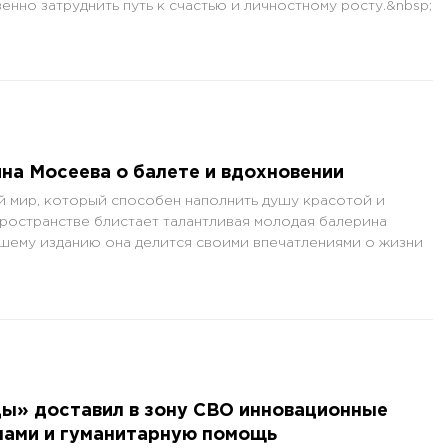
нно затруднить путь к счастью и личностному росту.&nbsp;
ина Мосеева о балете и вдохновении
 мир, который способен наполнить душу красотой и
ространстве блистает талантливая молодая балерина
шему изданию она делится своими впечатлениями о жизни
» доставил в зону СВО инновационные
нами и гуманитарную помощь