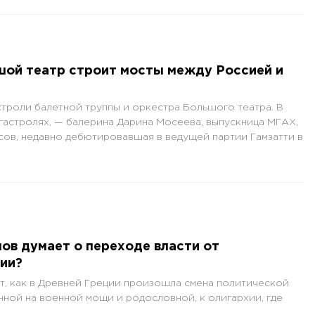
шой театр строит мосты между Россией и
астроли балетной труппы и оркестра Большого театра. В
 гастролях, — балерина Дарина Мосеева, выпускница МГАХ,
ов, недавно дебютировавшая в ведущей партии Гамзатти в
ов думает о переходе власти от
хии?
т, как в Древней Греции произошла смена политической
нной на военной мощи и родословной, к олигархии, где